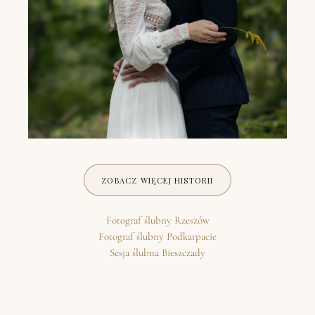
ZOBACZ WIĘCEJ HISTORII
LEŚNY PLENER ŚLUBNY MAGDALENY
I DAWIDA
Fotograf ślubny Rzeszów
Fotograf ślubny Podkarpacie
Sesja ślubna Bieszczady