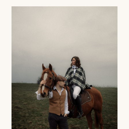
LEŚNY PLENER ŚLUBNY RZESZÓW -
KAROLINA I WOJCIECH