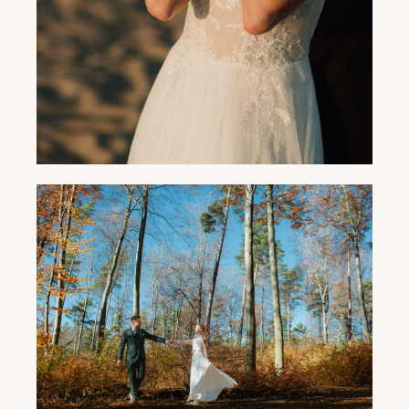
SESJA POŚLUBNA NA PUSTYNI
BŁĘDOWSKIEJ - ANNA I RAFAŁ