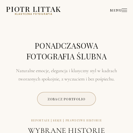
PIOTR LITTAK
MENU
KLASYCZNA FOTOGRAFIA
PONADCZASOWA
FOTOGRAFIA ŚLUBNA
Naturalne emocje, elegancja i klasyczny styl w kadrach
tworzonych spokojnie, z wyczuciem i bez pośpiechu.
ZOBACZ PORTFOLIO
REPORTAŻE | SESJE | PRAWDZIWE HISTORIE
WYBRANE HISTORIE