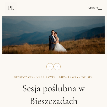
MENU
PL
EN
BIESZCZADY · MAŁA RAWKA · DUŻA RAWKA · POLSKA
Sesja poślubna w
Bieszczadach