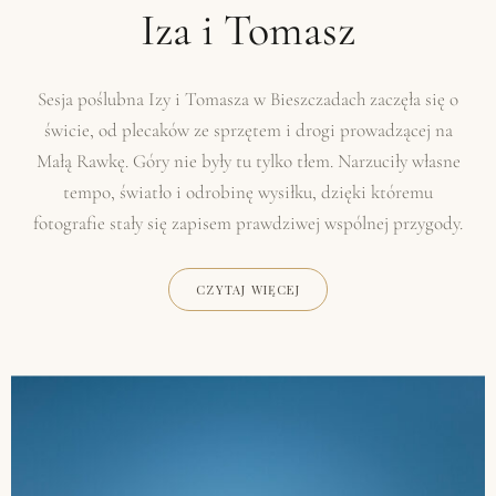
Iza i Tomasz
Sesja poślubna Izy i Tomasza w Bieszczadach zaczęła się o
świcie, od plecaków ze sprzętem i drogi prowadzącej na
Małą Rawkę. Góry nie były tu tylko tłem. Narzuciły własne
tempo, światło i odrobinę wysiłku, dzięki któremu
fotografie stały się zapisem prawdziwej wspólnej przygody.
CZYTAJ WIĘCEJ