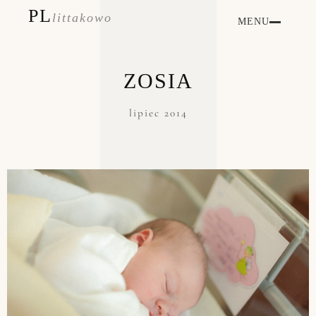
PL
littakowo
MENU
ZOSIA
lipiec 2014